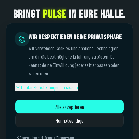
BRINGT
PULSE
IN EURE HALLE.
Ein Gen Z Eventtag mit Live-Daten, echter Nahbarkeit und
Wir respektieren deine Privatsphäre
unfassbarer Eventstimmung – der eure Marke aktiviert, Spieler
bringt und neue Zielgruppen auf eure Fläche holt.
Wir verwenden Cookies und ähnliche Technologien,
um dir die bestmögliche Erfahrung zu bieten. Du
kannst deine Einwilligung jederzeit anpassen oder
EVENT JETZT BUCHEN
widerrufen.
Cookie-Einstellungen anpassen
Anfrage ist unverbindlich. Es entsteht kein Kauf- oder Leasingvertrag. Rückmeldung innerhalb von 72
Stunden.
Alle akzeptieren
Nur notwendige
So sieht ein Hybrid Sports Event aus
Datenschutzerklärung
Impressum