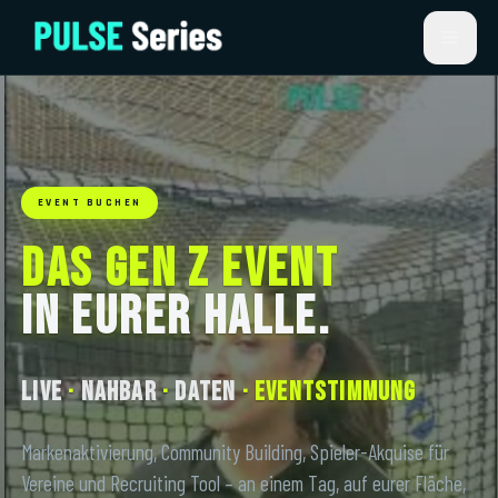
EVENT BUCHEN
DAS GEN Z EVENT
IN EURER HALLE.
LIVE
·
NAHBAR
·
DATEN
·
EVENTSTIMMUNG
Markenaktivierung, Community Building, Spieler-Akquise für
Vereine und Recruiting Tool – an einem Tag, auf eurer Fläche,