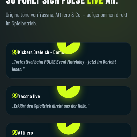
SO FÜHLT SICH PULSE
LIVE
AN.
Originaltöne von Yassna, Attilero & Co. – aufgenommen direkt
im Spielbetrieb.
KICKERS DREIEICH – DOMINANZ
Kickers Dreieich – Dominanz
„Torfestival beim PULSE Event Matchday – jetzt im Bericht
lesen."
YASSNA LIVE
Yassna live
„Erklärt den Spieltrieb direkt aus der Halle."
ATTILERO
Attilero